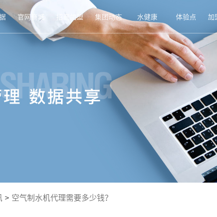
据
官网商城
招商加盟
集团动态
水健康
体验点
加
讯
>
空气制水机代理需要多少钱？