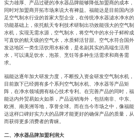
实力雄厚、产品过硬的净水器品牌能够降低加盟商的成本，
同时对加盟商开拓市场来说大有裨益。福能达是目前国内涉
足空气制水行业的首家大型企业，在传统净水器滤水净水的
功能基础上，依托航天专利技术研制出功效能强大的空气制
水机，实现无需水源，空气制水，将空气中的水分子鲜榨成
可直饮的航天级的空气水，水质鲜活甘甜。空气水符合国外
发达地区一类生活饮用水标准，是名副其实的高端生活用
水，可以满足饮水，泡茶、烹饪等多种生活需求和商务需
求。
福能达逐年加大研发力度，不断投入资金研发空气制水机，
目前旗下已经拥有多个系列空气制水机、净水器等产品矩
阵，在净水领域拥有核心技术专利。在完善产品的同时，福
能达内外贸易如火如荼，产品远销海外，包括南非、中东、
欧洲、南美洲等地，享誉全球。而在当今市场之中，像福能
达这样口碑好实力大的品牌才能更好的确保产品的质量，从
而获得更多消费者的青睐。
二、净水器品牌加盟利润大