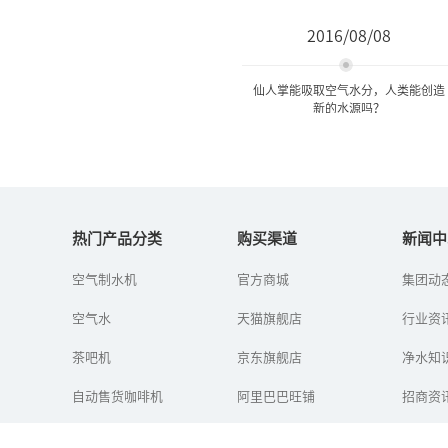
2016/08/08
仙人掌能吸取空气水分，人类能创造
新的水源吗？
仙人掌能吸取空气水分，人
类能创造新的水源吗...
热门产品分类
购买渠道
新闻中
空气制水机
官方商城
集团动
看到草帽飞跑，人们想到
制作车轮；看到蜻蜓和小
空气水
天猫旗舰店
鸟展翅高飞，人们发明了
行业资
飞机；只要密切观察大自
然的各种生物现象，就能
茶吧机
京东旗舰店
净水知
找到丰富的...
自动售货咖啡机
阿里巴巴旺铺
招商资