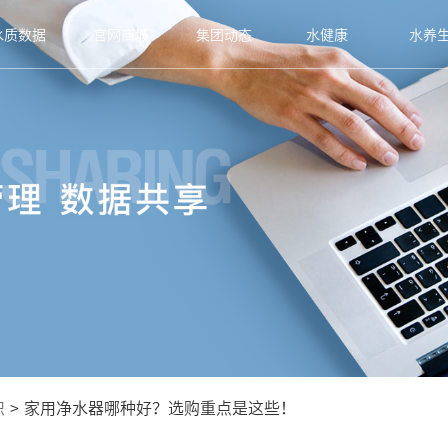
水质数据
官网商城
集团动态
水健康
水养
识
>
家用净水器哪种好？选购重点是这些！