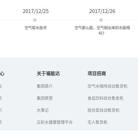
2017/12/25
2017/12/26
空气取水技术
空气那么脏，空气制出来的水能喝
吗？
空气取水技术
空气那么脏，空气制出来的
水能喝吗？
心
关于福能达
项目招商
全球有13个人均水资源贫
态
集团简介
空气水咖啡自动售货机
如何从空气中取水？初次
乏国家，中国就是其中之
听到空气制水机的人，第
一。喝水难，喝安全健康
讯
集团荣誉
一反应都是：“如今的空
食品饮料综合售卖机
水难，都已经成为了普遍
气那么脏，制出来的水能
现象了。为了解决这个问
喝吗？”
识
题，福能...
大事记
组合型自动售货机
讯
云彩水健康管理平台
无人售货机