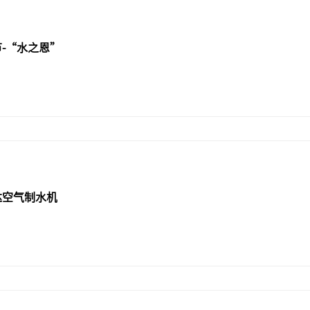
-“水之恩”
达空气制水机