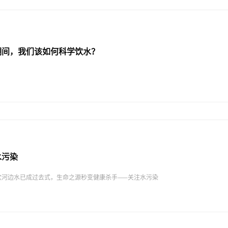
期间，我们该如何科学饮水？
水污染
饮河边水已成过去式，生命之源秒变健康杀手——关注水污染