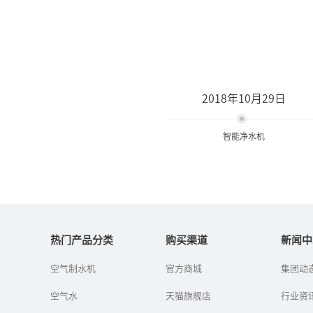
2018年10月29日
智能净水机
智能净水机
热门产品分类
购买渠道
新闻中
智能净水机，就是低废水
空气制水机
官方商城
集团动
排放，并采用先进的智能
触控面板，能够清晰显示
空气水
天猫旗舰店
行业资
温度及湿度，PM2.5，水箱
内的水量，水位，机器及