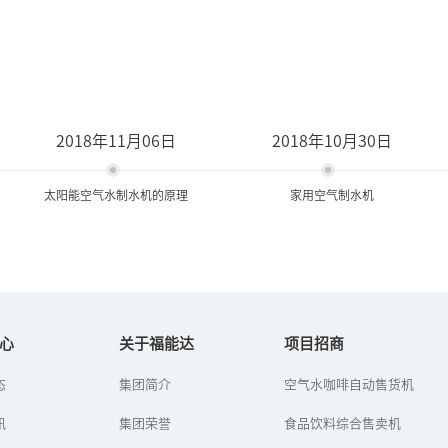
2018年11月06日
2018年10月30日
太阳能空气水制水机的原理
家用空气制水机
太阳能空气水制水机的原理
家用空气制水机
心
关于福能达
项目招商
如今，空气水已成为一种
很多家庭都安装了净水
态
集团简介
空气水咖啡自动售货机
更健康的饮用水源，因此
器，但是对家用空气制水
对于空气水制水机的探索
机却了解不多。什么是家
讯
集团荣誉
食品饮料综合售卖机
也在不断进行，其中就有
用空气制水机呢？它能够
太阳能空气水制水机，那
带来哪些便利呢？...