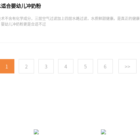
水适合婴幼儿冲奶粉
技术不含有化学成分，三层空气过滤加上四层水路过滤，水质鲜甜健康。是真正的健康
！婴幼儿冲奶粉更是合适不过
1
2
3
4
5
6
>>