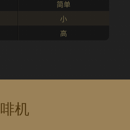
简单
小
高
咖啡机