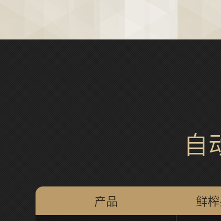
自
产品
鲜榨