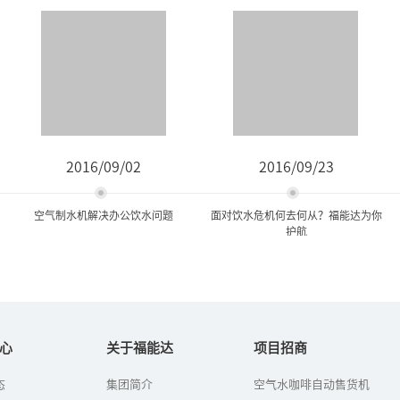
2016/09/02
2016/09/23
空气制水机解决办公饮水问题
面对饮水危机何去何从？福能达为你
护航
空气制水机解决办公饮水问
面对饮水危机何去何从？福
题
能达为你护航
心
关于福能达
项目招商
态
集团简介
空气水咖啡自动售货机
办公室里的饮水问题通常
面对严峻的水环境状况，