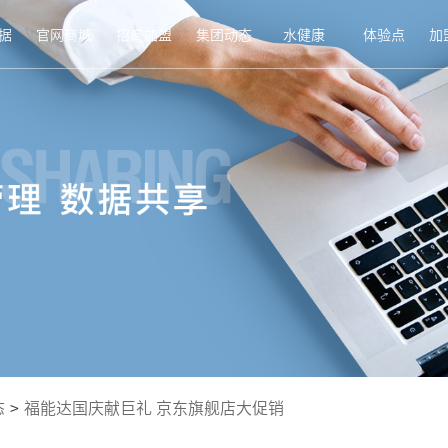
据
官网商城
招商加盟
集团动态
水健康
体验点
加
态
>
福能达国庆献巨礼 京东旗舰店大促销