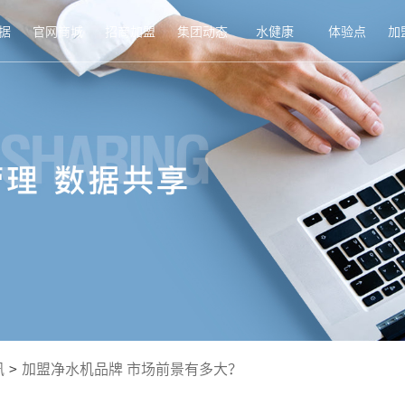
据
官网商城
招商加盟
集团动态
水健康
体验点
加
讯
>
加盟净水机品牌 市场前景有多大？