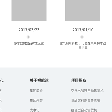
2017/03/23
2017/01/10
净水器加盟品牌怎么选
空气制水科技 ，可能在未来30年改
变世界
净水器加盟品牌怎么选
空气制水科技 ，可能在未来
30年改变世界
心
关于福能达
项目招商
在净水器行业，招商是开
态
集团简介
空气水咖啡自动售货机
空气制水是为了解决水资
拓市场的关键，企业一般
源短缺而生的有效技术。
都会推出诸多优惠和扶持
讯
集团荣誉
空气制水顾名思义就是从
食品饮料综合售卖机
政策，吸引净水器加盟经
空气中取水。空气制水一
销商的加盟。不过，近年
经推出，大多数人都对空
识
来也出现净...
大事记
组合型自动售货机