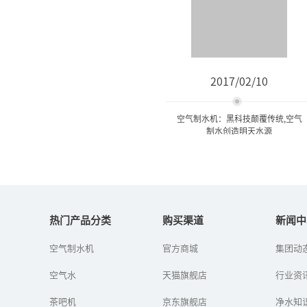
2017/02/10
空气制水机：黑科技颠覆传统,空气
制水创造明天水源
空气制水机：黑科技颠覆传
统,空气制水创造明...
热门产品分类
购买渠道
新闻中
空气制水机
官方商城
集团动
空气制水机也叫空气造水
机、空气取水机，是深圳
空气水
天猫旗舰店
福能达空气与水科技发展
行业资
有限公司高新企业研发的
空气制水设备。它是通过
茶吧机
京东旗舰店
净水知