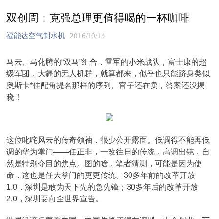
双创周：克强总理更值得喝的一杯咖啡
福能达空气制水机
2016/10/14
马云、马化腾的“双马”组合，雷军的小米战队，富士康的超
级军团，大疆的无人机群，就算都来，似乎也只能跻身类似
奥斯卡*佳配角提名那样的序列。官子还在卖，答案还没揭
晓！
这位叱咤风云的传奇领袖，很少公开露面。低调得不能再低
调的华为掌门——任正非，一改往日的传统，高调出镜，自
然是特别夺目的焦点。图的啥，笔者猜测，可能是因为使
命，这也是任大掌门的更更传统。30多年前的改革开放
1.0，深圳是敢为天下先的急先锋；30多年后的改革开放
2.0，深圳要向全世界宣告。