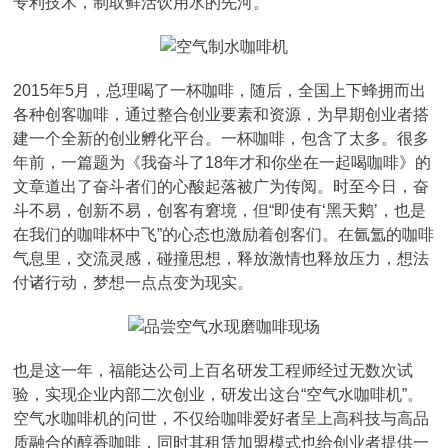
专利技术，制取鲜活饮用水的先河。
2015年5月，总理喝了一杯咖啡，随后，全国上下蜂拥而出
各种创客咖啡，通过整合创业要素和资源，为早期创业者搭
建一个全新的创业孵化平台。一杯咖啡，包含了太多。很多
年前，一篇题为《我奋斗了18年才和你坐在一起喝咖啡》的
文章道出了奋斗者们的心酸起落被广为传阅。时至今日，奋
斗不易，创新不易，创客有窘境，但“即使有‘黑天鹅’，也是
在我们的咖啡杯中飞”的心态也激励着创客们。在氤氲的咖啡
气息里，交流灵感，碰撞思想，释放激情也释放压力，想法
付诸行动，梦想一点点变为现实。
也是这一年，福能达公司上百名研发工程师经过无数次试
验，实现企业内部二次创业，研发出这台“空气水咖啡机”。
空气水咖啡机的问世，不仅给咖啡爱好者呈上高科技与高品
质融合的醇香咖啡，同时其租赁加盟模式也给创业者提供一