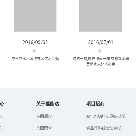
2016/09/02
2016/07/01
空气制水机解决办公饮水问题
过滤一吨,就要排掉一吨 有些净水器
费起水来让人心疼
空气制水机解决办公饮水问
过滤一吨,就要排掉一吨 有些
题
净水器费起水来...
心
关于福能达
项目招商
态
集团简介
空气水咖啡自动售货机
办公室里的饮水问题通常
如今，市民越来越注意饮
是用饮水机来解决，于是
用水健康，安装净水器的
讯
我们会看到一罐又一罐的
集团荣誉
人越来越多。就算家里不
食品饮料综合售卖机
饮用水被扛了进来。有一
安，很多居民也选择到小