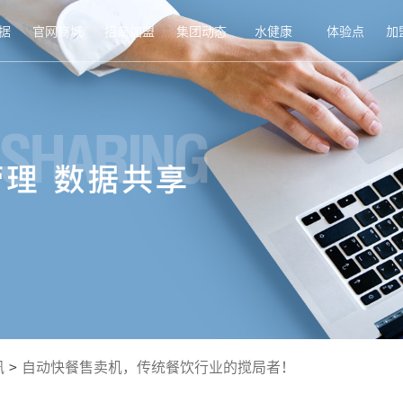
据
官网商城
招商加盟
集团动态
水健康
体验点
加
讯
>
自动快餐售卖机，传统餐饮行业的搅局者！