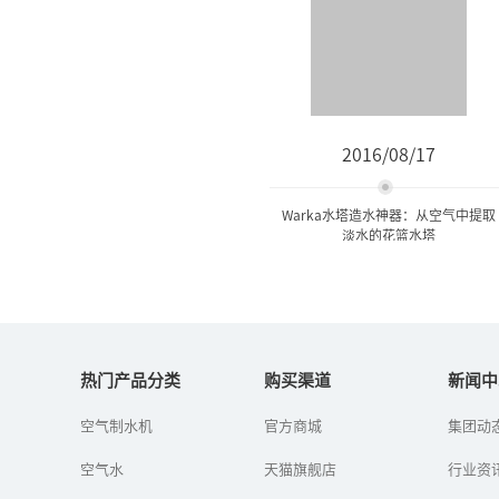
2016/08/17
Warka水塔造水神器：从空气中提取
淡水的花篮水塔
Warka水塔造水神器：从空
气中提取淡水的...
热门产品分类
购买渠道
新闻中
空气制水机
官方商城
集团动
一个名为WaterProject的
组织调查发现，在埃塞俄
空气水
天猫旗舰店
比亚的东北部，人们每年
行业资
要花上约400亿个小时用于