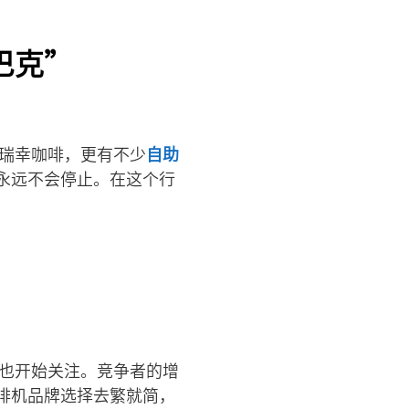
巴克”
的瑞幸咖啡，更有不少
自助
永远不会停止。在这个行
本也开始关注。竞争者的增
啡机品牌选择去繁就简，