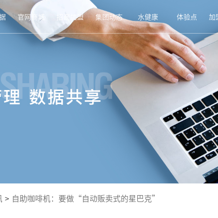
据
官网商城
招商加盟
集团动态
水健康
体验点
加
讯
>
自助咖啡机：要做“自动贩卖式的星巴克”