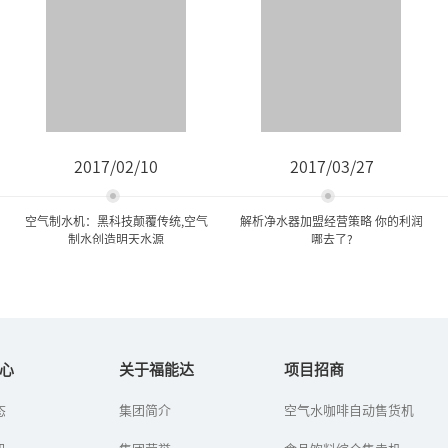
2017/02/10
2017/03/27
空气制水机：黑科技颠覆传统,空气
解析净水器加盟经营策略 你的利润
制水创造明天水源
哪去了?
空气制水机：黑科技颠覆传
解析净水器加盟经营策略 你
统,空气制水创造明...
的利润哪去了?
心
关于福能达
项目招商
态
集团简介
空气水咖啡自动售货机
空气制水机也叫空气造水
净水器利润怎么样？净水
机、空气取水机，是深圳
器加盟代理好做吗？净水