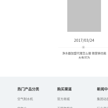
2017/03/24
净水器加盟代理怎么做 微营销也能
大有可为
净水器加盟代理怎么做 微营
销也能大有可为
热门产品分类
购买渠道
新闻中
空气制水机
官方商城
集团动
当下，人人都有一部智能
手机，通过它可以轻松实