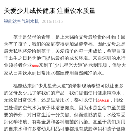
关爱少儿成长健康 注重饮水质量
福能达空气制水机
2016/11/15
孩子是父母的希望，是上天赐给父母最珍贵的礼物！因
为有了孩子，我们的家庭变得更加温馨幸福。因此父母总是
最无私地将爱给到孩子，关爱孩子的每一步成长，希望自孩
子出生之日起为他们提供最好的成长环境。来自深圳的水行
业领导者企业
来到了“少儿星光大道”的录制现场，倡导大
福能达
家从日常饮水到日常用水都应使用自然纯净的水。
福能达来到“少儿星光大道”的录制现场希望可以让更多
的父母及少儿了解我们的产品，我们提倡使用健康纯净水，
无论是日常饮水，还是生活用水，都可以使用
，用经
空气制水机
过处理的空气水为孩子沐浴更健康。因为水是生命中至关重
要的养分，对日常生活十分关键。然而遗憾的是，水经常受
到化学物质、有毒金属和各种细菌的污染。甚至于我们所用
的自来水和许多婴幼儿用品可能都混有威胁孕妈和孩子健康