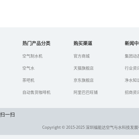
净水器代理加盟好做吗
热门产品分类
购买渠道
新闻中
净水器行业从落地到中国
空气制水机
官方商城
集团动
开始，一直以骄人的姿态
前进着，这些年来也取得
空气水
天猫旗舰店
行业资
了相当大的成绩。但随着
净水器市场的竞争不断激
茶吧机
京东旗舰店
烈化，生产...
净水知
自动售货咖啡机
阿里巴巴旺铺
招商资
扫一扫
Copyright © 2015-2025 深圳福能达空气与水科