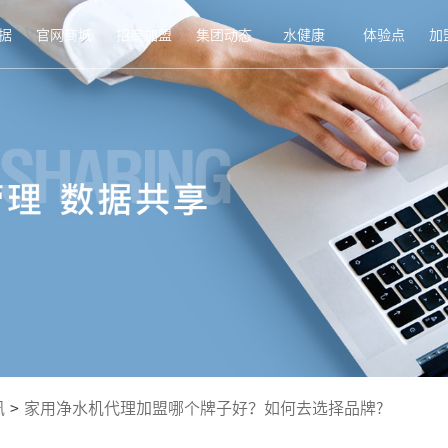
据
官网商城
招商加盟
集团动态
水健康
体验点
加
讯
>
家用净水机代理加盟哪个牌子好？如何去选择品牌?