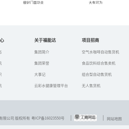
做好门面功夫
大有可为
即拼才华又“拼脸” 净水器
净水器加盟代理怎么做 微营
加盟商做好门面...
销也能大有可为
心
关于福能达
项目招商
态
集团简介
空气水咖啡自动售货机
在拼脸的时代，我们既要
当下，人人都有一部智能
又才华又要颜面，才能更
手机，通过它可以轻松实
讯
好的做好净水器的销售。
集团荣誉
现上网、刷微博、玩微
食品饮料综合售卖机
别不信，要是谁能把脸面
信，迅速的填补了人们零
功夫做足了，谁就能掌握
碎的时间。因此，净水器
识
大事记
组合型自动售货机
消费者的购...
加盟代理商不...
讯
云彩水健康管理平台
无人售货机
技发展有限公司 版权所有
粤ICP备16023550号
网站地图