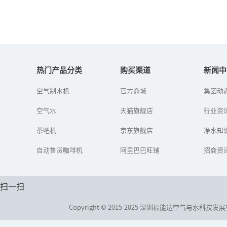
净水器加盟如何评估净水器
厂家实力
热门产品分类
购买渠道
新闻中
空气制水机
官方商城
集团动
很多被丰厚的净水利润以
及广大的市场需求所深深
空气水
天猫旗舰店
的吸引投资者在选择净水
行业资
器厂家加盟时陷入选择的
困境，那么怎么评估净水
茶吧机
京东旗舰店
净水知
器厂家的实...
自动售货咖啡机
阿里巴巴旺铺
招商资
扫一扫
Copyright © 2015-2025 深圳福能达空气与水科