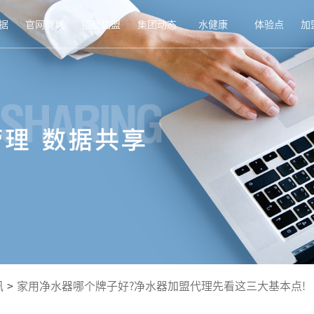
据
官网商城
招商加盟
集团动态
水健康
体验点
加
讯
>
家用净水器哪个牌子好?净水器加盟代理先看这三大基本点!