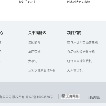
做好门面功夫
制水创造明天水源
即拼才华又“拼脸” 净水器
空气制水机：黑科技颠覆传
加盟商做好门面...
统,空气制水创造明...
心
关于福能达
项目招商
态
集团简介
空气水咖啡自动售货机
在拼脸的时代，我们既要
空气制水机也叫空气造水
又才华又要颜面，才能更
机、空气取水机，是深圳
讯
好的做好净水器的销售。
集团荣誉
福能达空气与水科技发展
食品饮料综合售卖机
别不信，要是谁能把脸面
有限公司高新企业研发的
功夫做足了，谁就能掌握
空气制水设备。它是通过
识
大事记
组合型自动售货机
消费者的购...
从空气中取...
讯
云彩水健康管理平台
无人售货机
技发展有限公司 版权所有
粤ICP备16023550号
网站地图