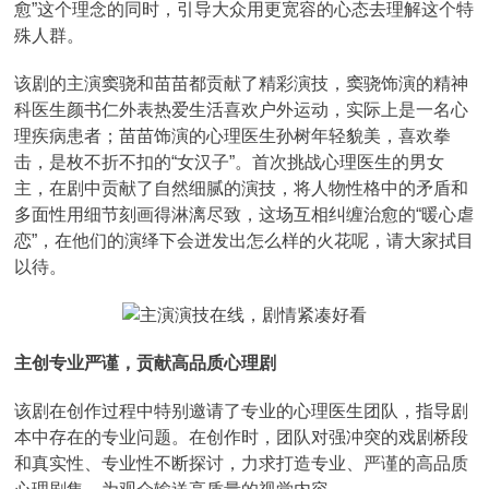
愈”这个理念的同时，引导大众用更宽容的心态去理解这个特
殊人群。
该剧的主演窦骁和苗苗都贡献了精彩演技，窦骁饰演的精神
科医生颜书仁外表热爱生活喜欢户外运动，实际上是一名心
理疾病患者；苗苗饰演的心理医生孙树年轻貌美，喜欢拳
击，是枚不折不扣的“女汉子”。首次挑战心理医生的男女
主，在剧中贡献了自然细腻的演技，将人物性格中的矛盾和
多面性用细节刻画得淋漓尽致，这场互相纠缠治愈的“暖心虐
恋”，在他们的演绎下会迸发出怎么样的火花呢，请大家拭目
以待。
主创专业严谨，贡献高品质心理剧
该剧在创作过程中特别邀请了专业的心理医生团队，指导剧
本中存在的专业问题。在创作时，团队对强冲突的戏剧桥段
和真实性、专业性不断探讨，力求打造专业、严谨的高品质