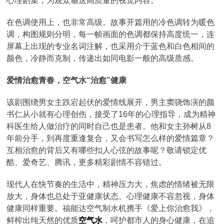
心理剧集，为观众输送高质量的视觉内容。
在色调使用上，也非常高级。故事开篇用的冷色调转为暖色
调，构图规则分明，每一帧画面的色调都保持高度统一，连
屏幕上出现的专业名词注解，也采用介于蓝色和白色相间的
颜色，冷静而克制，传递出如同电影一般的高级质感。
爱情治愈青春，空气水“治愈”健康
该剧围绕男女主跌宕起伏的爱情线展开，男主窦骁饰演的颜
书仁从小就有心理创伤，接受了16年的心理指导，成为精神
科医生给人做治疗的同时自己也是患者。他和女主孙树从8
年前分手，到再度重逢复合，又会书写怎么样的爱情篇章？
互相治愈的背后又有哪些扣人心弦的故事呢？敬请锁定优
酷、爱奇艺、腾讯，更多精彩剧情不容错过。
现代人在快节奏的生活中，精神压力大，焦虑的情绪被无限
放大，身体也总处于亚健康状态。心理健康不容忽视，身体
健康同样重要。福能达空气制水机携手《爱上你治愈我》，
鲜榨出纯天然的优质
空气水
，呵护都市人的身心健康，在追