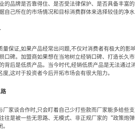
企业的品牌是否靠得住、是否受法律保护、是否具备丰富
根据自己所在的市场情况和目标消费群体来选择较佳的净
价
质量保证,如果产品经常出问题,不仅对消费者有极大的影
有损口碑。加盟商如果想在当地树立经销口碑、打造长久市
品的背后是低质产品。当今时代,经销低质产品是无法通过消
名度,这对于投资者今后开拓市场会有很大阻力。
思路
与厂家谈合作时,只会盯着自己少打些款而厂家能多给些支
果往往是被一些无思路、无模式、非正规厂家的“政策炮弹
闭。