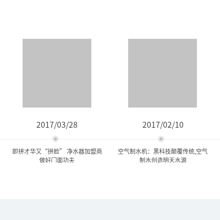
2017/03/28
2017/02/10
即拼才华又“拼脸” 净水器加盟商
空气制水机：黑科技颠覆传统,空气
做好门面功夫
制水创造明天水源
即拼才华又“拼脸” 净水器
空气制水机：黑科技颠覆传
加盟商做好门面...
统,空气制水创造明...