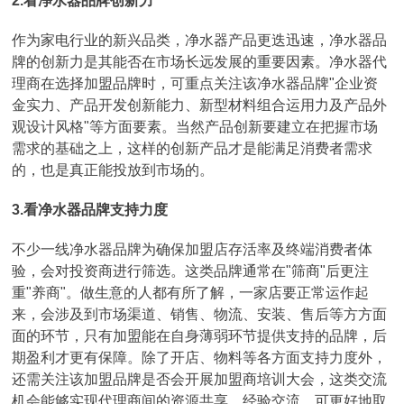
2.看净水器品牌创新力
作为家电行业的新兴品类，净水器产品更迭迅速，净水器品
牌的创新力是其能否在市场长远发展的重要因素。净水器代
理商在选择加盟品牌时，可重点关注该净水器品牌"企业资
金实力、产品开发创新能力、新型材料组合运用力及产品外
观设计风格"等方面要素。当然产品创新要建立在把握市场
需求的基础之上，这样的创新产品才是能满足消费者需求
的，也是真正能投放到市场的。
3.看净水器品牌支持力度
不少一线净水器品牌为确保加盟店存活率及终端消费者体
验，会对投资商进行筛选。这类品牌通常在"筛商"后更注
重"养商"。做生意的人都有所了解，一家店要正常运作起
来，会涉及到市场渠道、销售、物流、安装、售后等方方面
面的环节，只有加盟能在自身薄弱环节提供支持的品牌，后
期盈利才更有保障。除了开店、物料等各方面支持力度外，
还需关注该加盟品牌是否会开展加盟商培训大会，这类交流
机会能够实现代理商间的资源共享、经验交流，可更好地取