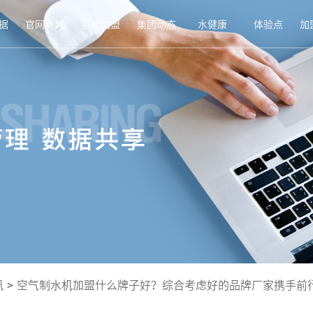
据
官网商城
招商加盟
集团动态
水健康
体验点
加
讯
>
空气制水机加盟什么牌子好？综合考虑好的品牌厂家携手前