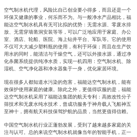
空气制水机代理，风险比自己创业要小得多，而且还是一个
环保又健康的事业，何乐而不为。与一般净水产品相比，福
能达空气制水机具有无可比拟的优势：无需水源、零废水排
放、无需穿墙凿洞安装等等，可以广泛地应用于家庭、办公
室、酒店、轮船、医院、海上钻井平台、军队等。它的使用
不仅可大大减少塑料瓶的使用，有利于环保；而且在生产饮
用水的同时，能清洁与干燥空气，还可以外接水源，通过净
化杀菌系统提供纯净水质，实现一机四用：空气制水机、除
湿机、空气净化器和净水器集于一身，优化家居环境。
现在很多人都知道水污染的危害，福能达空气制水机，能有
效保护使用家庭的健康。除此之外，更值得叹服的是，福能
达空气制水机采用了福能达集团的航天专利：高效改性分子
筛技术和无废水纯水技术，曾成功服务于神舟载人飞船神五
至神十，拥有航天科技保驾护航的品质，当然更值得信赖。
中国空气制水机行业正蓬勃发展，受到了越来越多家庭的关
注与认可。总的来说空气制水机就像当年的智能手机，正一