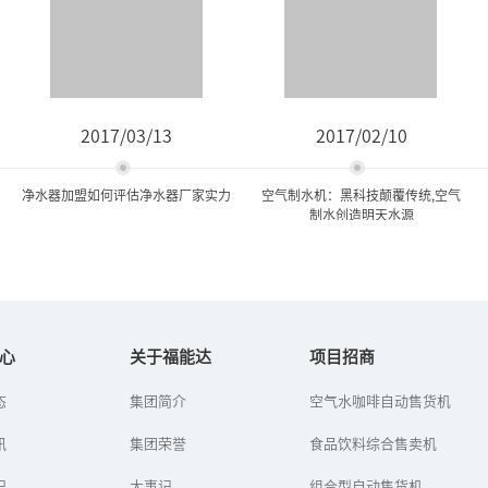
2017/03/13
2017/02/10
净水器加盟如何评估净水器厂家实力
空气制水机：黑科技颠覆传统,空气
制水创造明天水源
净水器加盟如何评估净水器
空气制水机：黑科技颠覆传
厂家实力
统,空气制水创造明...
心
关于福能达
项目招商
态
集团简介
空气水咖啡自动售货机
很多被丰厚的净水利润以
空气制水机也叫空气造水
及广大的市场需求所深深
机、空气取水机，是深圳
讯
的吸引投资者在选择净水
集团荣誉
福能达空气与水科技发展
食品饮料综合售卖机
器厂家加盟时陷入选择的
有限公司高新企业研发的
困境，那么怎么评估净水
空气制水设备。它是通过
识
大事记
组合型自动售货机