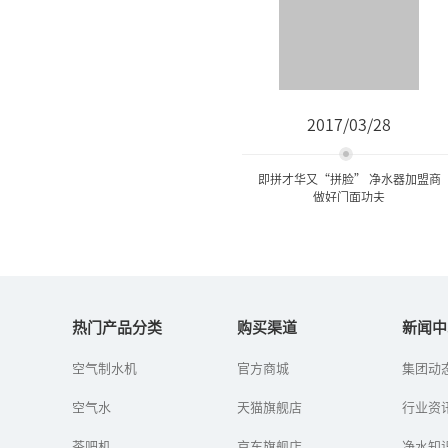
2017/03/28
即拼才华又“拼脸” 净水器加盟商
做好门面功夫
即拼才华又“拼脸” 净水器
加盟商做好门面...
热门产品分类
购买渠道
新闻中
空气制水机
官方商城
集团动
在拼脸的时代，我们既要
又才华又要颜面，才能更
空气水
天猫旗舰店
好的做好净水器的销售。
行业资
别不信，要是谁能把脸面
功夫做足了，谁就能掌握
茶吧机
京东旗舰店
净水知