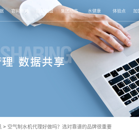
据
官网商城
招商加盟
集团动态
水健康
体验点
加
讯
>
空气制水机代理好做吗？选对靠谱的品牌很重要