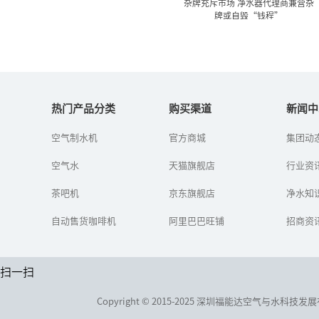
杂牌充斥市场 净水器代理商兼营杂
牌或自毁“钱程”
杂牌充斥市场 净水器代理商
兼营杂牌或自毁“...
热门产品分类
购买渠道
新闻中
空气制水机
官方商城
集团动
随着净水器行业进入品牌
纷争时期，市场上的净水
空气水
天猫旗舰店
器产品处于鱼龙混杂的局
行业资
面，经营杂牌产品的代理
商更不在少数。杂牌产品
茶吧机
京东旗舰店
净水知
以超低的价...
自动售货咖啡机
阿里巴巴旺铺
招商资
扫一扫
Copyright © 2015-2025 深圳福能达空气与水科