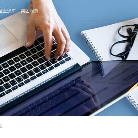
盟直通车
集团服务
么