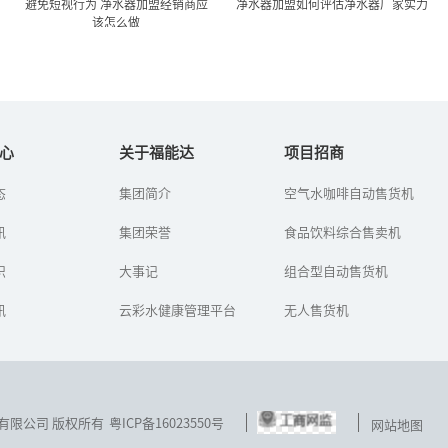
避免短视行为 净水器加盟经销商应
净水器加盟如何评估净水器厂家实力
该怎么做
避免短视行为 净水器加盟经
净水器加盟如何评估净水器
销商应该怎么做
厂家实力
心
关于福能达
项目招商
态
集团简介
空气水咖啡自动售货机
水污染日益严峻、企业热
很多被丰厚的净水利润以
情参与，公众健康饮水的
及广大的市场需求所深深
讯
意识提升将持续为净水行
集团荣誉
的吸引投资者在选择净水
食品饮料综合售卖机
业发展“保驾护航”。但
器厂家加盟时陷入选择的
是从当前净水市场容量来
困境，那么怎么评估净水
识
大事记
组合型自动售货机
看，在中国...
器厂家的实...
讯
云彩水健康管理平台
无人售货机
技发展有限公司 版权所有
粤ICP备16023550号
网站地图