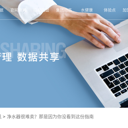
据
官网商城
招商加盟
集团动态
水健康
体验点
加
讯
>
净水器很难卖？那是因为你没看到这份指南