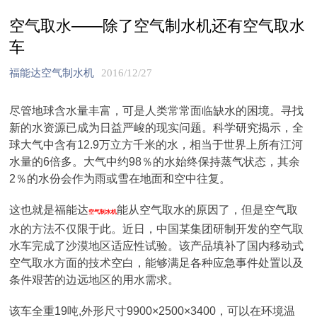
空气取水——除了空气制水机还有空气取水
车
福能达空气制水机
2016/12/27
尽管地球含水量丰富，可是人类常常面临缺水的困境。寻找
新的水资源已成为日益严峻的现实问题。科学研究揭示，全
球大气中含有12.9万立方千米的水，相当于世界上所有江河
水量的6倍多。大气中约98％的水始终保持蒸气状态，其余
2％的水份会作为雨或雪在地面和空中往复。
这也就是福能达
能从空气取水的原因了，但是空气取
空气制水机
水的方法不仅限于此。近日，中国某集团研制开发的空气取
水车完成了沙漠地区适应性试验。该产品填补了国内移动式
空气取水方面的技术空白，能够满足各种应急事件处置以及
条件艰苦的边远地区的用水需求。
该车全重19吨,外形尺寸9900×2500×3400，可以在环境温