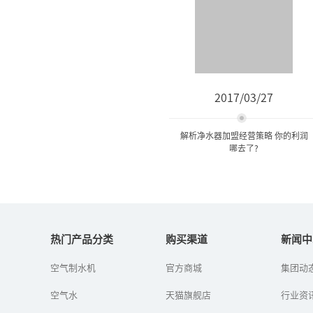
2017/03/27
解析净水器加盟经营策略 你的利润
哪去了?
解析净水器加盟经营策略 你
的利润哪去了?
热门产品分类
购买渠道
新闻中
空气制水机
官方商城
集团动
净水器利润怎么样？净水
器加盟代理好做吗？净水
空气水
天猫旗舰店
器加盟代理怎么做​？随着
行业资
净水器行业的迅猛发展，