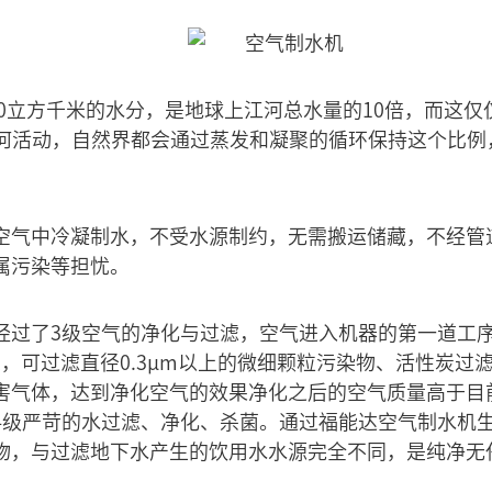
00立方千米的水分，是地球上江河总水量的10倍，而这
人类如何活动，自然界都会通过蒸发和凝聚的循环保持这个比
空气中冷凝制水，不受水源制约，无需搬运储藏，不经管
属污染等担忧。
经过了3级空气的净化与过滤，空气进入机器的第一道工
芯，可过滤直径0.3μm以上的微细颗粒污染物、活性炭过
害气体，达到净化空气的效果净化之后的空气质量高于目前国
4级严苛的水过滤、净化、杀菌。通过福能达空气制水机
物，与过滤地下水产生的饮用水水源完全不同，是纯净无