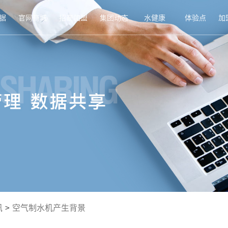
据
官网商城
招商加盟
集团动态
水健康
体验点
加
讯
>
空气制水机产生背景