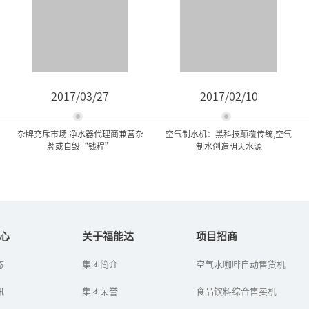
2017/03/27
2017/02/10
杂牌充斥市场 净水器代理商兼营杂
空气制水机：黑科技颠覆传统,空气
牌或自毁“钱程”
制水创造明天水源
杂牌充斥市场 净水器代理商
空气制水机：黑科技颠覆传
兼营杂牌或自毁“...
统,空气制水创造明...
心
关于福能达
项目招商
态
集团简介
空气水咖啡自动售货机
随着净水器行业进入品牌
空气制水机也叫空气造水
纷争时期，市场上的净水
机、空气取水机，是深圳
讯
器产品处于鱼龙混杂的局
集团荣誉
福能达空气与水科技发展
食品饮料综合售卖机
面，经营杂牌产品的代理
有限公司高新企业研发的