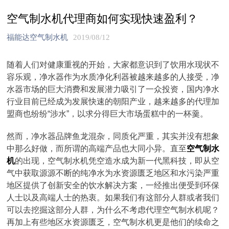
空气制水机代理商如何实现快速盈利？
福能达空气制水机
2019/08/12
随着人们对健康重视的开始，大家都意识到了饮用水现状不
容乐观，净水器作为水质净化利器被越来越多的人接受，净
水器市场的巨大消费和发展潜力吸引了一众投资，国内净水
行业目前已经成为发展快速的朝阳产业，越来越多的代理加
盟商也纷纷“涉水”，以求分得巨大市场蛋糕中的一杯羹。
然而，净水器品牌鱼龙混杂，同质化严重，其实并没有想象
中那么好做，而所谓的高端产品也大同小异。直至
空气制水
机
的出现，空气制水机凭空造水成为新一代黑科技，即从空
气中获取源源不断的纯净水为水资源匮乏地区和水污染严重
地区提供了创新安全的饮水解决方案，一经推出便受到环保
人士以及高端人士的热衷。如果我们有这部分人群或者我们
可以去挖掘这部分人群，为什么不考虑代理空气制水机呢？
再加上有些地区水资源匮乏，空气制水机更是他们的续命之