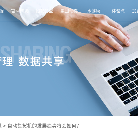
据
官网商城
招商加盟
集团动态
水健康
体验点
加
讯
>
自动售货机的发展趋势将会如何？