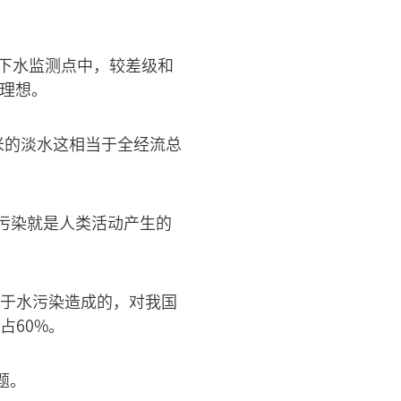
地下水监测点中，较差级和
不理想。
方米的淡水这相当于全经流总
污染就是人类活动产生的
由于水污染造成的，对我国
占60%。
题。