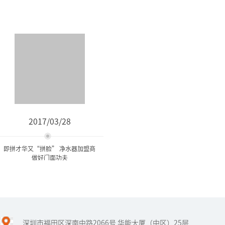
2017/03/28
即拼才华又“拼脸” 净水器加盟商
做好门面功夫
即拼才华又“拼脸” 净水器
加盟商做好门面...
深圳市福田区深南中路2066号 华能大厦（中区）25层