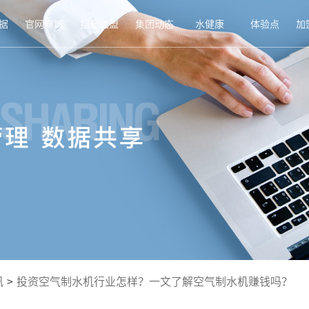
据
官网商城
招商加盟
集团动态
水健康
体验点
加
讯
>
投资空气制水机行业怎样？一文了解空气制水机赚钱吗？