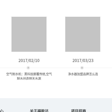
2017/02/10
2017/03/23
空气制水机：黑科技颠覆传统,空气
净水器加盟品牌怎么选
制水创造明天水源
空气制水机：黑科技颠覆传
净水器加盟品牌怎么选
统,空气制水创造明...
心
关于福能达
项目招商