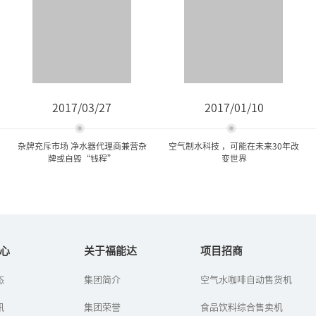
2017/03/27
2017/01/10
杂牌充斥市场 净水器代理商兼营杂
空气制水科技 ，可能在未来30年改
牌或自毁“钱程”
变世界
杂牌充斥市场 净水器代理商
空气制水科技 ，可能在未来
兼营杂牌或自毁“...
30年改变世界
心
关于福能达
项目招商
态
集团简介
空气水咖啡自动售货机
随着净水器行业进入品牌
空气制水是为了解决水资
纷争时期，市场上的净水
源短缺而生的有效技术。
讯
器产品处于鱼龙混杂的局
集团荣誉
空气制水顾名思义就是从
食品饮料综合售卖机