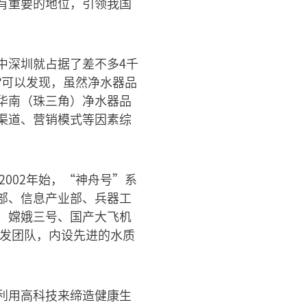
有重要的地位，引领我国
中深圳就占据了差不多4千
?可以发现，虽然净水器品
华南（珠三角）净水器品
渠道、营销模式等因素综
002年始，“神舟号”系
部、信息产业部、兵器工
、嫦娥三号、国产大飞机
研发团队，内设先进的水质
利用高科技来缔造健康生