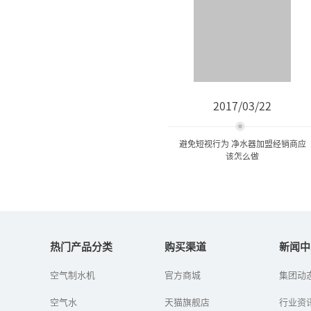
2017/03/22
避免短视行为 净水器加盟经销商应
该怎么做
避免短视行为 净水器加盟经
销商应该怎么做
热门产品分类
购买渠道
新闻中
空气制水机
官方商城
集团动
水污染日益严峻、企业热
情参与，公众健康饮水的
空气水
天猫旗舰店
意识提升将持续为净水行
行业资