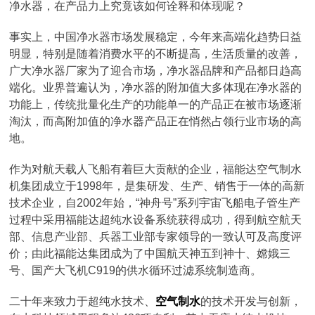
净水器，在产品力上究竟该如何诠释和体现呢？
事实上，中国净水器市场发展稳定，今年来高端化趋势日益
明显，特别是随着消费水平的不断提高，生活质量的改善，
广大净水器厂家为了迎合市场，净水器品牌和产品都日趋高
端化。业界普遍认为，净水器的附加值大多体现在净水器的
功能上，传统批量化生产的功能单一的产品正在被市场逐渐
淘汰，而高附加值的净水器产品正在悄然占领行业市场的高
地。
作为对航天载人飞船有着巨大贡献的企业，福能达空气制水
机集团成立于1998年，是集研发、生产、销售于一体的高新
技术企业，自2002年始，“神舟号”系列宇宙飞船电子管生产
过程中采用福能达超纯水设备系统获得成功，得到航空航天
部、信息产业部、兵器工业部专家领导的一致认可及高度评
价；由此福能达集团成为了中国航天神五到神十、嫦娥三
号、国产大飞机C919的供水循环过滤系统制造商。
二十年来致力于超纯水技术、
空气制水
的技术开发与创新，