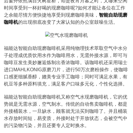
后窗外依然满目火树星桥，却是夜宵月暮之时，又哪来空闲
时间享受到一杯好喝的现磨咖啡呢?如何才能让各位在工作
之余能尽情方便快捷地享受到现磨咖啡美味，
智能自助现磨
咖啡机
的出现彻底改变了大家认知的办公室鼓噪生活。
福能达智能自助现磨咖啡机采用纯物理技术萃取空气中水分
子处理成优质饮用水作为咖啡用水，无需外接水源，即可与
咖啡豆发生美妙邂逅炼制出香浓咖啡。该咖啡机还采用瑞士
进口MAHLKONIG原磨刀片，进行50万次磨粉操作，使咖啡
口感更细腻香醇，媲美专业手工咖啡；同时可满足水果，有
机豆等多种原料填充，满足客户口味多元化，个性化选择。
福能达智能自助现磨咖啡机又称空气水现磨咖啡机，它的优
势就是无需水源，空气制水。传统的自动售卖咖啡机，都是
外接桶装水，一旦缺水，顾客就无法买到咖啡了。并且桶装
水存放时间短，易变质，外接时处于开放状态，会被空气中
的污染物污染，并且还要专人定时换水。