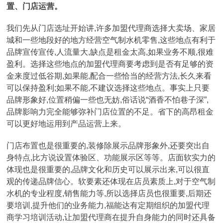
置、门店运营。
我们先从门店选址开始讲,许多加盟代理商选择大卖场、家居
城和一些地段好的地方经营空气制水机零售,这些地点有利于
品牌宣传宣传,人流量大,缺点是租金太高,如果业务不顺,很难
盈利。选择这些地点的加盟代理商要考虑到是否有足够的资
金来度过低谷期,如果能,配合一些恰当的经营方法,长久来看
可以保持盈利;如果不能,不建议选择这些地点。事实上只要
品牌形象好,位置稍偏一些也无妨,俗话说“酒香不怕巷子深”,
品牌影响力完全能够弥补门店位置的不足。省下的高昂租金
可以更好地运用到产品运营上来。
门店布置也是很重要的,装修除展示品牌形象外,还要突出自
身特点,比方说设置体验区、功能展示区等等。店面软实力的
体现也是很重要的,品牌文化和历史可以展示出来,可以很直
观的传递品牌信心。软要素还体现在店员素质上,对于空气制
水机的专业程度,销售能力等,所以选择店员也很重要,后期还
要培训,提升他们的业务能力,福能达有定期组织的加盟代理
商学习培训活动,让加盟代理商在提升自身能力的同时还具备