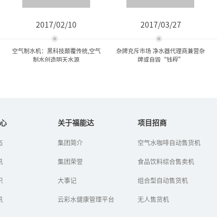
2017/02/10
2017/03/27
空气制水机：黑科技颠覆传统,空气
杂牌充斥市场 净水器代理商兼营杂
制水创造明天水源
牌或自毁“钱程”
空气制水机：黑科技颠覆传
杂牌充斥市场 净水器代理商
统,空气制水创造明...
兼营杂牌或自毁“...
心
关于福能达
项目招商
态
集团简介
空气水咖啡自动售货机
空气制水机也叫空气造水
随着净水器行业进入品牌
机、空气取水机，是深圳
纷争时期，市场上的净水
讯
福能达空气与水科技发展
集团荣誉
器产品处于鱼龙混杂的局
食品饮料综合售卖机
有限公司高新企业研发的
面，经营杂牌产品的代理
空气制水设备。它是通过
商更不在少数。杂牌产品
识
大事记
组合型自动售货机
从空气中取...
以超低的价...
讯
云彩水健康管理平台
无人售货机