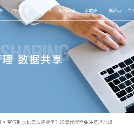
据
官网商城
招商加盟
集团动态
水健康
体验点
加
讯
>
空气制水机怎么跑业务？加盟代理需要注意这几点