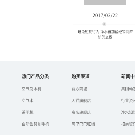
2017/03/22
避免短视行为 净水器加盟经销商应
该怎么做
避免短视行为 净水器加盟经
销商应该怎么做
热门产品分类
购买渠道
新闻中
空气制水机
官方商城
集团动
水污染日益严峻、企业热
情参与，公众健康饮水的
空气水
天猫旗舰店
意识提升将持续为净水行
行业资
业发展“保驾护航”。但
是从当前净水市场容量来
茶吧机
京东旗舰店
净水知
看，在中国...
自动售货咖啡机
阿里巴巴旺铺
招商资