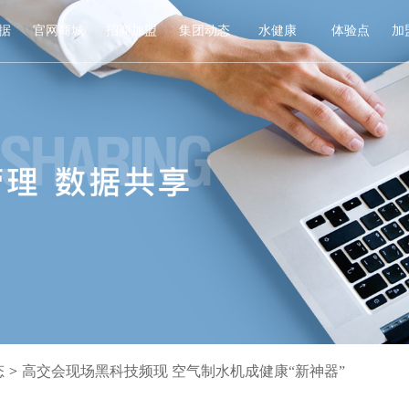
据
官网商城
招商加盟
集团动态
水健康
体验点
加
态
>
高交会现场黑科技频现 空气制水机成健康“新神器”