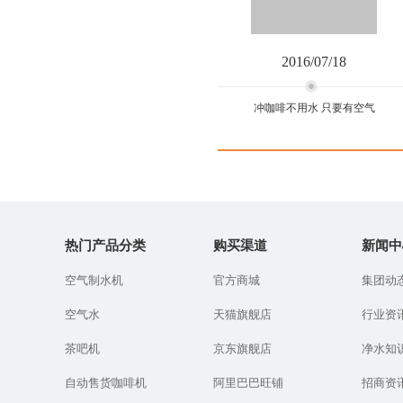
2016/07/18
冲咖啡不用水 只要有空气
冲咖啡不用水 只要有空气
热门产品分类
购买渠道
新闻中
有一种相遇，不是在路
上，而是在心里，这一次
空气制水机
官方商城
集团动
你错过了吗？空气水咖啡
机精彩亮相第四届深圳国
空气水
天猫旗舰店
行业资
际低碳大会，吸引你的不
只是这一杯咖...
茶吧机
京东旗舰店
净水知
自动售货咖啡机
阿里巴巴旺铺
招商资