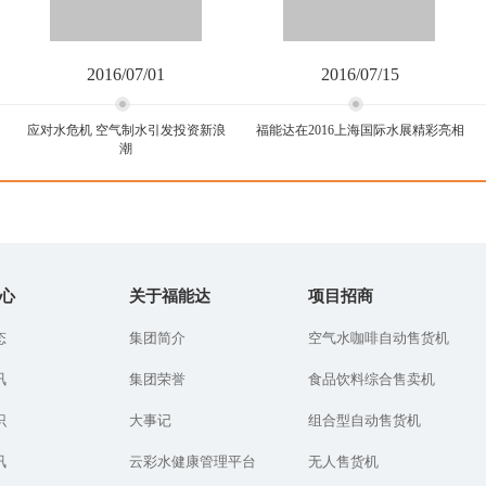
2016/07/01
2016/07/15
应对水危机 空气制水引发投资新浪
福能达在2016上海国际水展精彩亮相
潮
应对水危机 空气制水引发投
福能达在2016上海国际水展
资新浪潮
精彩亮相
心
关于福能达
项目招商
水是生命之源，近年来伴
2016年6月15-17日，备受
态
集团简介
空气水咖啡自动售货机
随人口数量激增，生态环
业界瞩目的第九届上海水
境急速恶化，使得地球的
展在上海国家会展中心隆
讯
集团荣誉
食品饮料综合售卖机
水资源呈现岌岌可危的态
重举行。空气制水行业领
势，改变，刻不容缓。...
导品牌福能达集团以全新...
识
大事记
组合型自动售货机
讯
云彩水健康管理平台
无人售货机