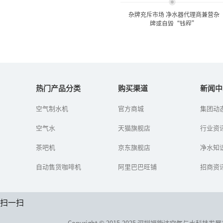
杂牌充斥市场 净水器代理商兼营杂
牌或自毁“钱程”
杂牌充斥市场 净水器代理商
兼营杂牌或自毁“...
热门产品分类
购买渠道
新闻中
空气制水机
官方商城
集团动
随着净水器行业进入品牌
纷争时期，市场上的净水
空气水
天猫旗舰店
器产品处于鱼龙混杂的局
行业资
面，经营杂牌产品的代理
商更不在少数。杂牌产品
茶吧机
京东旗舰店
净水知
以超低的价...
自动售货咖啡机
阿里巴巴旺铺
招商资
扫一扫
Copyright © 2015-2025 深圳福能达空气与水科