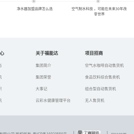
净水器加盟品牌怎么选
空气制水科技 ，可能在未来30年改
变世界
净水器加盟品牌怎么选
空气制水科技 ，可能在未来
30年改变世界
心
关于福能达
项目招商
在净水器行业，招商是开
态
集团简介
空气水咖啡自动售货机
空气制水是为了解决水资
拓市场的关键，企业一般
源短缺而生的有效技术。
都会推出诸多优惠和扶持
讯
集团荣誉
空气制水顾名思义就是从
食品饮料综合售卖机
政策，吸引净水器加盟经
空气中取水。空气制水一
销商的加盟。不过，近年
经推出，大多数人都对空
识
来也出现净...
大事记
组合型自动售货机
气制水这种...
讯
云彩水健康管理平台
无人售货机
技发展有限公司 版权所有
粤ICP备16023550号