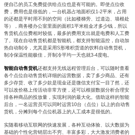
便自己的员工免费提供给点位也是有可能的。即使点位收
费，费用也是很低的，一台机器占地面积仅1-2平米，占用
的还都是平时用不到的空间（比如楼梯旁、过道边、墙根处
等），商务楼办公室里面的面积1平米租金才多少钱，所以
售货机点位费相对较低，最多的费用支出就是电费和人工费
了。现在自动售货机都是智能机，都支持智能温控，自动加
热自动制冷，尤其是采用S形堆积货道的饮料自动售货机，
制冷保温性能极佳，开制冷平均一天也就3-4度电。
智能自动售货机
还都支持无线远程管理后台，可以随时查看
各个点位自动售货机详细的运营数据，卖了多少商品、还有
多少存货、收了多少款是现金还是微信支付宝一目了然，还
可以改价格上传活动非常方便，还可以根据数据分析合理安
排各种商品的投放量，实现利润的最大化。借助这样的智能
后台，一名运营员可以同时运营10台（点位）以上的自动售
货机，分摊到每个点位机器上的人工成本是很低的。
实随着移动互联网的快速发展，各种互动体验、以大数据为
基础的个性化营销层出不穷、丰富多彩，大大激发消费者的