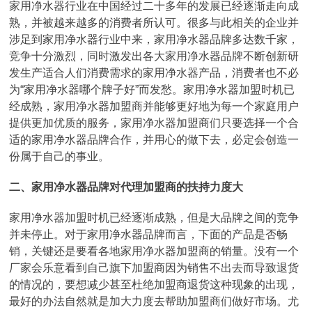
家用净水器行业在中国经过二十多年的发展已经逐渐走向成
熟，并被越来越多的消费者所认可。很多与此相关的企业并
涉足到家用净水器行业中来，家用净水器品牌多达数千家，
竞争十分激烈，同时激发出各大家用净水器品牌不断创新研
发生产适合人们消费需求的家用净水器产品，消费者也不必
为“家用净水器哪个牌子好”而发愁。家用净水器加盟时机已
经成熟，家用净水器加盟商并能够更好地为每一个家庭用户
提供更加优质的服务，家用净水器加盟商们只要选择一个合
适的家用净水器品牌合作，并用心的做下去，必定会创造一
份属于自己的事业。
二、家用净水器品牌对代理加盟商的扶持力度大
家用净水器加盟时机已经逐渐成熟，但是大品牌之间的竞争
并未停止。对于家用净水器品牌而言，下面的产品是否畅
销，关键还是要看各地家用净水器加盟商的销量。没有一个
厂家会乐意看到自己旗下加盟商因为销售不出去而导致退货
的情况的，要想减少甚至杜绝加盟商退货这种现象的出现，
最好的办法自然就是加大力度去帮助加盟商们做好市场。尤