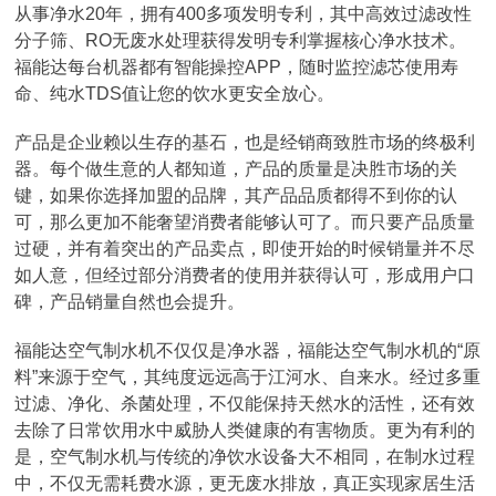
从事净水20年，拥有400多项发明专利，其中高效过滤改性
分子筛、RO无废水处理获得发明专利掌握核心净水技术。
福能达每台机器都有智能操控APP，随时监控滤芯使用寿
命、纯水TDS值让您的饮水更安全放心。
产品是企业赖以生存的基石，也是经销商致胜市场的终极利
器。每个做生意的人都知道，产品的质量是决胜市场的关
键，如果你选择加盟的品牌，其产品品质都得不到你的认
可，那么更加不能奢望消费者能够认可了。而只要产品质量
过硬，并有着突出的产品卖点，即使开始的时候销量并不尽
如人意，但经过部分消费者的使用并获得认可，形成用户口
碑，产品销量自然也会提升。
福能达空气制水机不仅仅是净水器，福能达空气制水机的“原
料”来源于空气，其纯度远远高于江河水、自来水。经过多重
过滤、净化、杀菌处理，不仅能保持天然水的活性，还有效
去除了日常饮用水中威胁人类健康的有害物质。更为有利的
是，空气制水机与传统的净饮水设备大不相同，在制水过程
中，不仅无需耗费水源，更无废水排放，真正实现家居生活