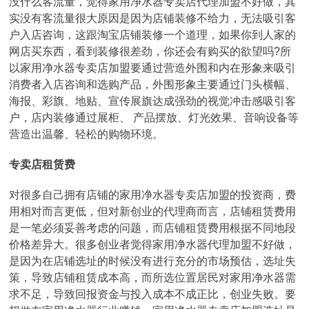
没什么客流量，觉得家用净水器专卖店代理加盟不好做，其
实没有客流量很大原因是因为店铺装修不给力，无法吸引客
户入店咨询，这跟淘宝店铺装修一个道理，如果你到人家的
网店买东西，看到装修很差劲，你还会有购买的欲望吗?所
以家用净水器专卖店加盟要通过营造外围和内在形象来吸引
消费者入店咨询和选购产品，外围形象主要通过门头横幅、
海报、彩旗、地贴、宣传展旗达成强劲的视觉冲击感吸引客
户，店内装修通过展柜、 产品摆放、灯光效果、音响设备等
营造出温馨、轻松的购物环境。
专卖店租赁费
对很多自己拥有店铺的家用净水器专卖店加盟的投资商，费
用相对而言更低，但对新创业的代理商而言，店铺租赁费用
是一笔必须妥善考虑的问题，而店铺租赁费用根据不同地段
价格差异大。很多创业者觉得家用净水器代理加盟不好做，
是因为在店铺选址的时候没有进行充分的市场预估，选址失
策，导致店铺租赁成本高，而所选位置居民对家用净水器需
求不足，导致回报资金与投入成本不成正比，创业失败。要