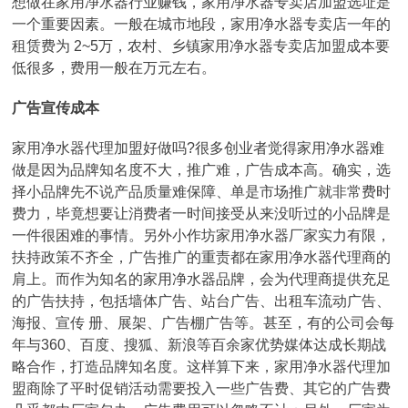
想做在家用净水器行业赚钱，家用净水器专卖店加盟选址是
一个重要因素。一般在城市地段，家用净水器专卖店一年的
租赁费为 2~5万，农村、乡镇家用净水器专卖店加盟成本要
低很多，费用一般在万元左右。
广告宣传成本
家用净水器代理加盟好做吗?很多创业者觉得家用净水器难
做是因为品牌知名度不大，推广难，广告成本高。确实，选
择小品牌先不说产品质量难保障、单是市场推广就非常费时
费力，毕竟想要让消费者一时间接受从来没听过的小品牌是
一件很困难的事情。另外小作坊家用净水器厂家实力有限，
扶持政策不齐全，广告推广的重责都在家用净水器代理商的
肩上。而作为知名的家用净水器品牌，会为代理商提供充足
的广告扶持，包括墙体广告、站台广告、出租车流动广告、
海报、宣传 册、展架、广告棚广告等。甚至，有的公司会每
年与360、百度、搜狐、新浪等百余家优势媒体达成长期战
略合作，打造品牌知名度。这样算下来，家用净水器代理加
盟商除了平时促销活动需要投入一些广告费、其它的广告费