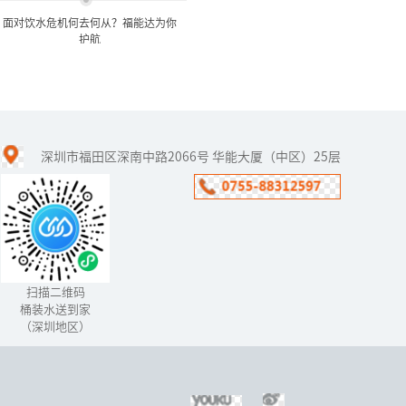
面对饮水危机何去何从？福能达为你
护航
面对饮水危机何去何从？福
能达为你护航
深圳市福田区深南中路2066号 华能大厦（中区）25层
面对严峻的水环境状况，
经历了数次城市自来水污
染事件,于是有部分人用上
了桶装水，但是桶装水就
真的干净吗？中国人在食
品危机尚...
扫描二维码
桶装水送到家
（深圳地区）