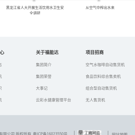
黑龙江省人大开展生活饮用水卫生安
从空气中榨出水来
全调研
黑龙江省人大开展生活饮用
从空气中榨出水来
水卫生安全调研
心
关于福能达
项目招商
石油用完了，汽车还能
态
集团简介
空气水咖啡自动售货机
目前,饮水水源受污染的情
跑。水用完了，人类怎么
形日益严重,供水设施,污染
办？——这是福能达公司在
讯
水源中的无机物、有机物
集团荣誉
食品饮料综合售卖机
世界水日到来之时，对人
以及微生物等严重地威胁
类生存环境的思考，对健
着人们的健康。...
识
大事记
康生活选择...
组合型自动售货机
讯
云彩水健康管理平台
无人售货机
技发展有限公司 版权所有
粤ICP备16023550号
网站地图