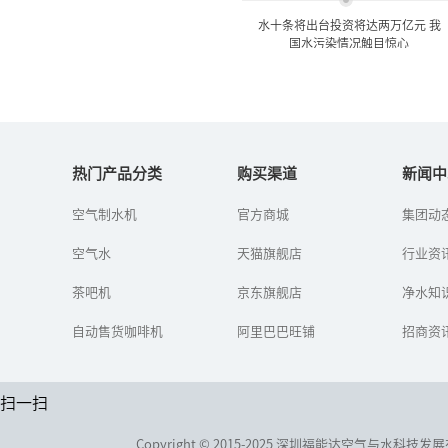
水十条将出台投资将达两万亿元 我
国水污染情况触目惊心
水十条将出台投资将达两万
亿元 我国水污染情...
热门产品分类
购买渠道
新闻中
空气制水机
官方商城
集团动
水十条”的《水污染防治
行动计划》已经在年前获
空气水
天猫旗舰店
得国务院常委会通过，有
行业资
望在下月出台。
茶吧机
京东旗舰店
净水知
自动售货咖啡机
阿里巴巴旺铺
招商资
扫一扫
Copyright © 2015-2025 深圳福能达空气与水科