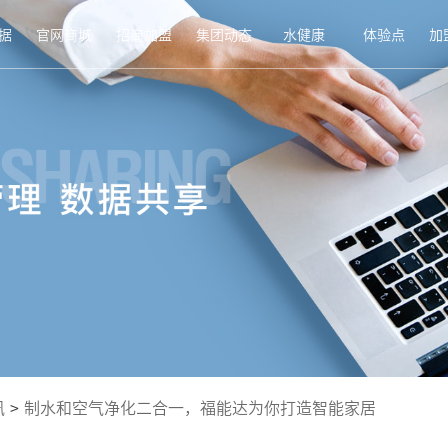
据
官网商城
招商加盟
集团动态
水健康
体验点
加
讯
>
制水和空气净化二合一，福能达为你打造智能家居