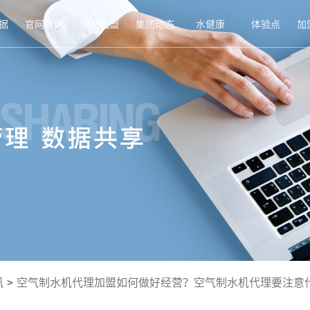
据
官网商城
招商加盟
集团动态
水健康
体验点
加
讯
>
空气制水机代理加盟如何做好经营？空气制水机代理要注意