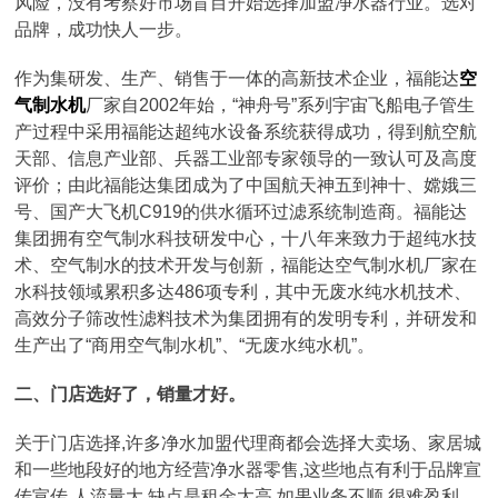
风险，没有考察好市场盲目开始选择加盟净水器行业。选对
品牌，成功快人一步。
作为集研发、生产、销售于一体的高新技术企业，福能达
空
气制水机
厂家自2002年始，“神舟号”系列宇宙飞船电子管生
产过程中采用福能达超纯水设备系统获得成功，得到航空航
天部、信息产业部、兵器工业部专家领导的一致认可及高度
评价；由此福能达集团成为了中国航天神五到神十、嫦娥三
号、国产大飞机C919的供水循环过滤系统制造商。福能达
集团拥有空气制水科技研发中心，十八年来致力于超纯水技
术、空气制水的技术开发与创新，福能达空气制水机厂家在
水科技领域累积多达486项专利，其中无废水纯水机技术、
高效分子筛改性滤料技术为集团拥有的发明专利，并研发和
生产出了“商用空气制水机”、“无废水纯水机”。
二、门店选好了，销量才好。
关于门店选择,许多净水加盟代理商都会选择大卖场、家居城
和一些地段好的地方经营净水器零售,这些地点有利于品牌宣
传宣传,人流量大,缺点是租金太高,如果业务不顺,很难盈利。