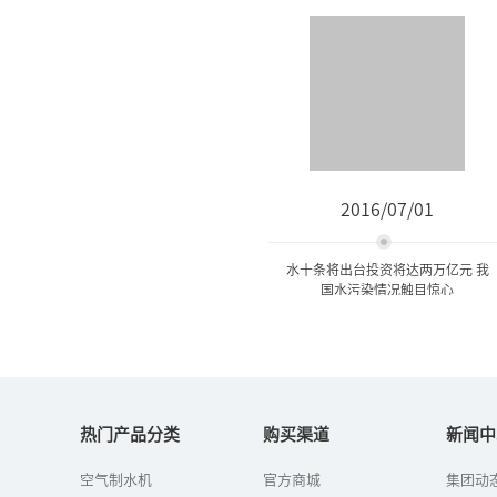
2016/07/01
水十条将出台投资将达两万亿元 我
国水污染情况触目惊心
水十条将出台投资将达两万
亿元 我国水污染情...
热门产品分类
购买渠道
新闻中
空气制水机
官方商城
集团动
水十条”的《水污染防治