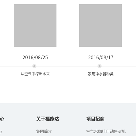
2016/08/25
2016/08/17
从空气中榨出水来
家用净水器种类
从空气中榨出水来
家用净水器种类
心
关于福能达
项目招商
石油用完了，汽车还能
净水机又叫做净水器，现
态
集团简介
空气水咖啡自动售货机
跑。水用完了，人类怎么
在许多家庭都用上了净水