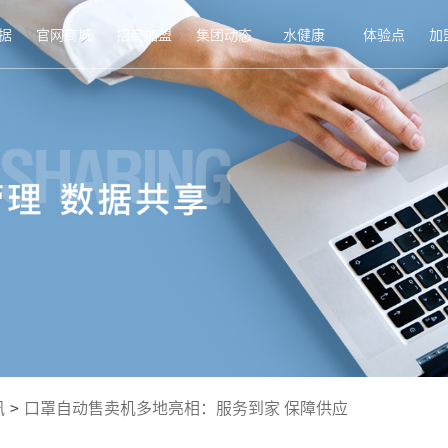
据
官网商城
招商加盟
集团动态
水健康
体验点
加
讯
>
口罩自动售卖机多地亮相：服务到家 保障供应