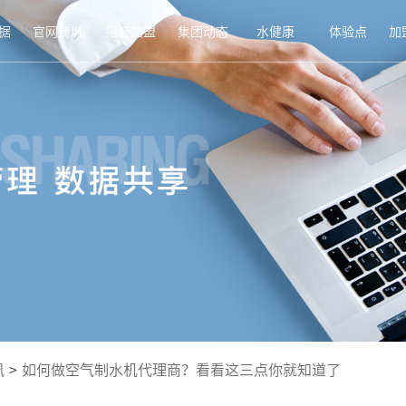
据
官网商城
招商加盟
集团动态
水健康
体验点
加
讯
>
如何做空气制水机代理商？看看这三点你就知道了