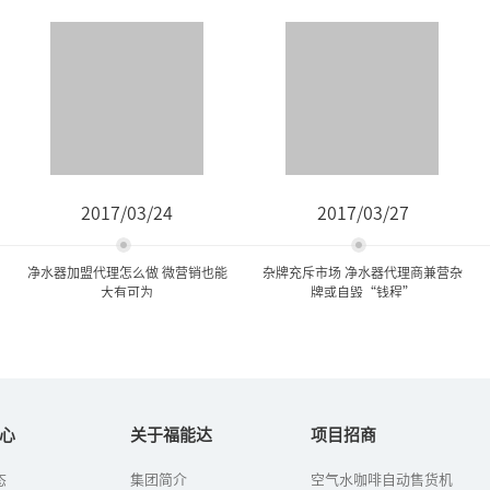
2017/03/24
2017/03/27
净水器加盟代理怎么做 微营销也能
杂牌充斥市场 净水器代理商兼营杂
大有可为
牌或自毁“钱程”
净水器加盟代理怎么做 微营
杂牌充斥市场 净水器代理商
销也能大有可为
兼营杂牌或自毁“...
心
关于福能达
项目招商
态
集团简介
空气水咖啡自动售货机
当下，人人都有一部智能
随着净水器行业进入品牌