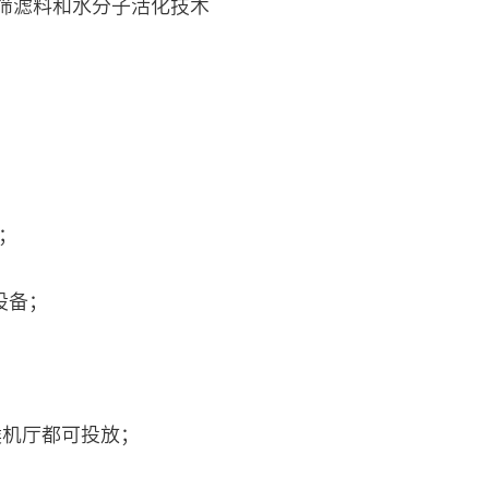
筛滤料和水分子活化技术
；
设备；
候机厅都可投放；