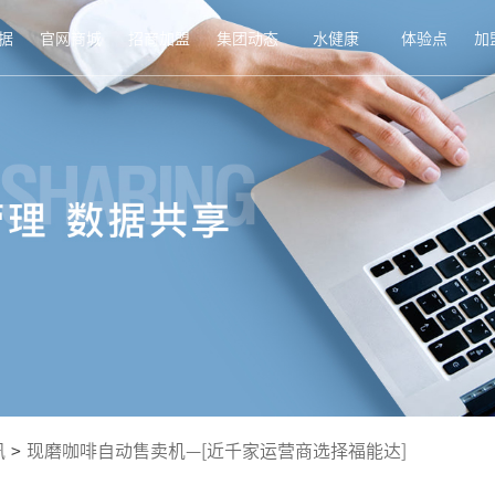
据
官网商城
招商加盟
集团动态
水健康
体验点
加
讯
>
现磨咖啡自动售卖机—[近千家运营商选择福能达]