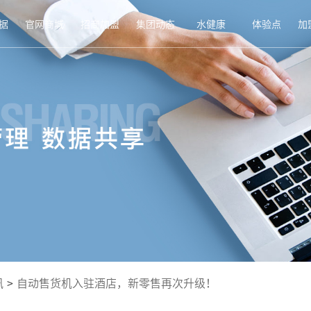
据
官网商城
招商加盟
集团动态
水健康
体验点
加
讯
>
自动售货机入驻酒店，新零售再次升级！