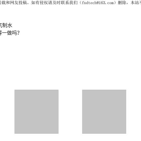
气制水
得一做吗？