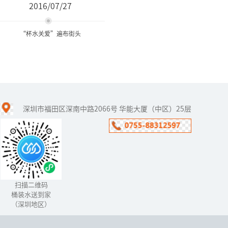
2016/07/27
“杯水关爱”遍布街头
“杯水关爱”遍布街头
深圳市福田区深南中路2066号 华能大厦（中区）25层
高温来袭，奉化日报社日
前再次启动“杯水关
爱”大型公益活动，１６
５户商家和市民加入队
伍，设置爱心饮水点，配
上去暑解渴中药或...
扫描二维码
桶装水送到家
（深圳地区）