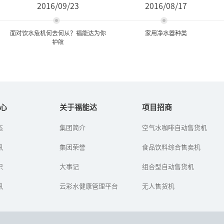
2016/09/23
2016/08/17
面对饮水危机何去何从？福能达为你
家用净水器种类
护航
面对饮水危机何去何从？福
家用净水器种类
能达为你护航
心
关于福能达
项目招商
净水机又叫做净水器，现
态
集团简介
空气水咖啡自动售货机
面对严峻的水环境状况，
在许多家庭都用上了净水
经历了数次城市自来水污
机，生活饮用水和其他洗
讯
染事件,于是有部分人用上
集团荣誉
食品饮料综合售卖机
浴用水都可以用到净水机
了桶装水，但是桶装水就
过滤后的水。净水机的种
真的干净吗？中国人在食
识
大事记
类有很多，...
组合型自动售货机
品危机尚...
讯
云彩水健康管理平台
无人售货机