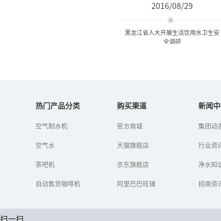
2016/08/29
黑龙江省人大开展生活饮用水卫生安
全调研
黑龙江省人大开展生活饮用
水卫生安全调研
热门产品分类
购买渠道
新闻中
空气制水机
官方商城
集团动
目前,饮水水源受污染的情
形日益严重,供水设施,污染
空气水
天猫旗舰店
水源中的无机物、有机物
行业资
以及微生物等严重地威胁
着人们的健康。...
茶吧机
京东旗舰店
净水知
自动售货咖啡机
阿里巴巴旺铺
招商资
扫一扫