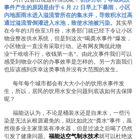
事件产生的原因是由于 6 月 22 日早上下暴雨，小区
内地面雨水进入溢流管所在的集水井，导致积水过高
通过溢流管倒灌进入水池，致使水池被污染。
其实早
在今年的3月份至3月份，水务部门就已经下令让小区
物业整改供水系统，但是到这次“喝粪水事件”爆发，
小区物业一直没有采取行动。还有网友陶侃此物
业“干啥啥不行，收钱第一名”。由此次事件我们可以
感受到物业小区的办事效率是怎样的。另一方面我们
也应该感到庆幸这类事情并没有大范围的发生。
每年每个城市都会有大大小小的饮用水事件发
生，所以，居民的饮用水安全问题到底该如何去保障
呢？
福能达认为，不论是桶装水还是自来水，一些污
染是无法从根源避免的，就比如此次“粪水”事件，虽
然很多业主家里装有净水器，但是过滤之后喝了仍然
引发了健康问题。
福能达空气制水技术
就可以杜绝这