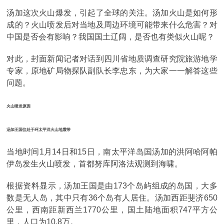
汤加这次火山爆发，引起了全球的关注。汤加火山是如何形
成的？火山喷发后对当地及周边环境可能带来什么危害？对
中国是否会有影响？我国国土辽阔，是否也有类似火山呢？
对此，封面新闻记者对话到四川省地质调查研究院旅游地学
专家，原地矿局物探队副队长李忠东，为大家一一解答这些
问题。
火山喷发原因
汤加王国位处于环太平洋火山地震带
当地时间1月14日和15日，南太平洋岛国汤加的洪阿哈阿帕
伊岛发生火山喷发，首都努库阿洛法观测到海啸。
根据资料显示，汤加王国是由173个岛屿组成的岛国，大多
数是无人岛，其中只有36个岛有人居住。汤加西距斐济650
公里，西南距新西兰1770公里，国土陆地面积747平方公
里，人口为10.8万。