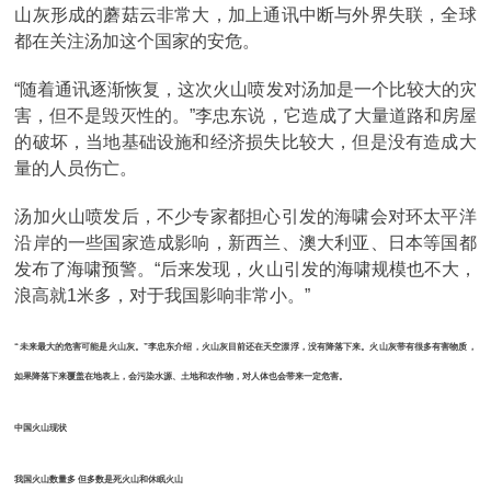
山灰形成的蘑菇云非常大，加上通讯中断与外界失联，全球
都在关注汤加这个国家的安危。
“随着通讯逐渐恢复，这次火山喷发对汤加是一个比较大的灾
害，但不是毁灭性的。”李忠东说，它造成了大量道路和房屋
的破坏，当地基础设施和经济损失比较大，但是没有造成大
量的人员伤亡。
汤加火山喷发后，不少专家都担心引发的海啸会对环太平洋
沿岸的一些国家造成影响，新西兰、澳大利亚、日本等国都
发布了海啸预警。“后来发现，火山引发的海啸规模也不大，
浪高就1米多，对于我国影响非常小。”
“未来最大的危害可能是火山灰。”李忠东介绍，
火山灰目前还在天空漂浮，没有降落下来。火山灰带有很多有害物质，
如果降落下来覆盖在地表上，会污染水源、土地和农作物，对人体也会带来一定危害。
中国火山现状
我国火山数量多 但多数是死火山和休眠火山