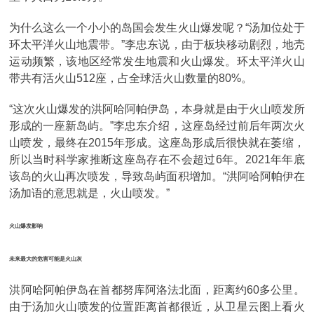
为什么这么一个小小的岛国会发生火山爆发呢？“汤加位处于
环太平洋火山地震带。”李忠东说，由于板块移动剧烈，地壳
运动频繁，该地区经常发生地震和火山爆发。环太平洋火山
带共有活火山512座，占全球活火山数量的80%。
“这次火山爆发的洪阿哈阿帕伊岛，本身就是由于火山喷发所
形成的一座新岛屿。”李忠东介绍，这座岛经过前后年两次火
山喷发，最终在2015年形成。这座岛形成后很快就在萎缩，
所以当时科学家推断这座岛存在不会超过6年。2021年年底
该岛的火山再次喷发，导致岛屿面积增加。“洪阿哈阿帕伊在
汤加语的意思就是，火山喷发。”
火山爆发影响
未来最大的危害可能是火山灰
洪阿哈阿帕伊岛在首都努库阿洛法北面，距离约60多公里。
由于汤加火山喷发的位置距离首都很近，从卫星云图上看火