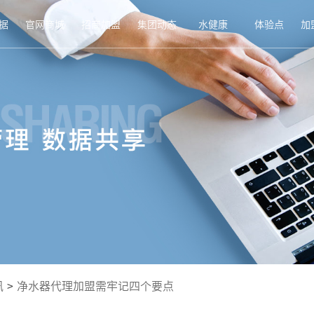
据
官网商城
招商加盟
集团动态
水健康
体验点
加
讯
>
净水器代理加盟需牢记四个要点