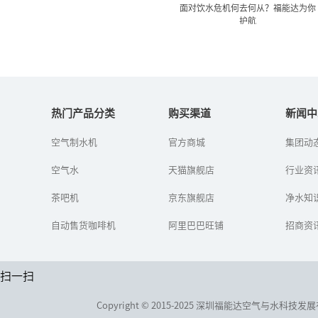
面对饮水危机何去何从？福能达为你
护航
面对饮水危机何去何从？福
能达为你护航
热门产品分类
购买渠道
新闻中
空气制水机
官方商城
集团动
面对严峻的水环境状况，
经历了数次城市自来水污
空气水
天猫旗舰店
染事件,于是有部分人用上
行业资
了桶装水，但是桶装水就
真的干净吗？中国人在食
茶吧机
京东旗舰店
净水知
品危机尚...
自动售货咖啡机
阿里巴巴旺铺
招商资
扫一扫
Copyright © 2015-2025 深圳福能达空气与水科