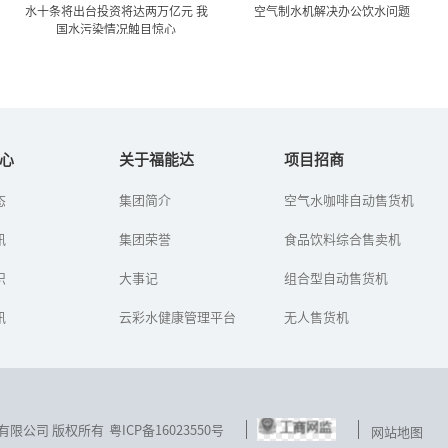
水十条将出台投资将达两万亿元 我
空气制水机解决办公饮水问题
国水污染情况触目惊心
水十条将出台投资将达两万
空气制水机解决办公饮水问
亿元 我国水污染情...
题
心
关于福能达
项目招商
态
集团简介
空气水咖啡自动售货机
水十条”的《水污染防治
办公室里的饮水问题通常
行动计划》已经在年前获
是用饮水机来解决，于是
讯
得国务院常委会通过，有
集团荣誉
我们会看到一罐又一罐的
食品饮料综合售卖机
望在下月出台。
饮用水被扛了进来。有一
个一劳永逸的解决办法，
识
大事记
组合型自动售货机
那就是把无...
讯
云彩水健康管理平台
无人售货机
技发展有限公司 版权所有
粤ICP备16023550号
网站地图